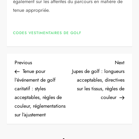
également sur les attentes du parcours en matière de
tenue appropriée.
CODES VESTIMENTAIRES DE GOLF
P
Previous
Next
Previous
Next
Post
Post
Tenue pour
Jupes de golf : longueurs
o
l’événement de golf
acceptables, directives
caritatif : styles
sur les tissus, règles de
s
acceptables, règles de
couleur
t
couleur, réglementations
sur l’ajustement
n
a