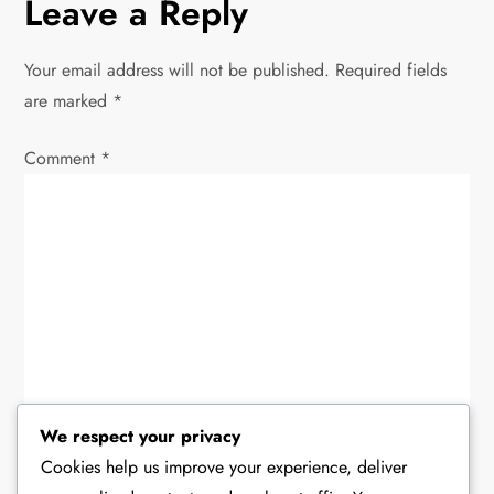
Leave a Reply
v
Your email address will not be published.
Required fields
i
are marked
*
g
Comment
*
a
t
i
o
n
We respect your privacy
Cookies help us improve your experience, deliver
Name
*