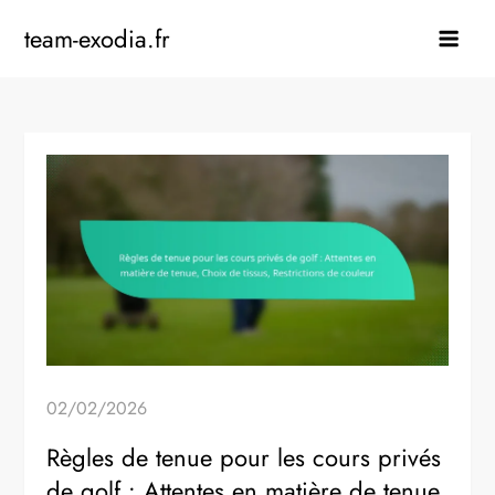
Skip
team-exodia.fr
to
content
02/02/2026
Règles de tenue pour les cours privés
de golf : Attentes en matière de tenue,