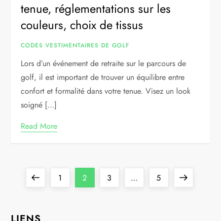
tenue, réglementations sur les
couleurs, choix de tissus
CODES VESTIMENTAIRES DE GOLF
Lors d’un événement de retraite sur le parcours de
golf, il est important de trouver un équilibre entre
confort et formalité dans votre tenue. Visez un look
soigné […]
Read More
P
Previous
Page
Page
Page
Page
Next
1
2
3
…
5
o
page
page
LIENS