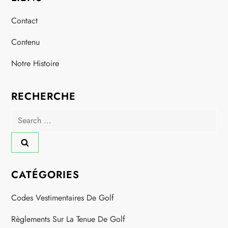
s
Contact
t
Contenu
s
Notre Histoire
p
a
RECHERCHE
Search
g
for:
i
n
CATÉGORIES
a
Codes Vestimentaires De Golf
t
Règlements Sur La Tenue De Golf