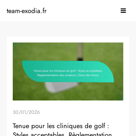
Skip
team-exodia.fr
to
content
30/01/2026
Tenue pour les cliniques de golf :
Styles acceptables, Règlementation